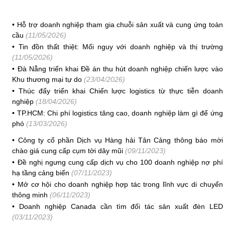
•
Hỗ trợ doanh nghiệp tham gia chuỗi sản xuất và cung ứng toàn
cầu
(11/05/2026)
•
Tin đồn thất thiệt: Mối nguy với doanh nghiệp và thị trường
(11/05/2026)
•
Đà Nẵng triển khai Đề án thu hút doanh nghiệp chiến lược vào
Khu thương mại tự do
(23/04/2026)
•
Thúc đẩy triển khai Chiến lược logistics từ thực tiễn doanh
nghiệp
(18/04/2026)
•
TP.HCM: Chi phí logistics tăng cao, doanh nghiệp làm gì để ứng
phó
(13/03/2026)
•
Công ty cổ phần Dịch vụ Hàng hải Tân Cảng thông báo mời
chào giá cung cấp cụm tời dây mũi
(09/11/2023)
•
Đề nghị ngưng cung cấp dịch vụ cho 100 doanh nghiệp nợ phí
hạ tầng cảng biển
(07/11/2023)
•
Mở cơ hội cho doanh nghiệp hợp tác trong lĩnh vực di chuyển
thông minh
(06/11/2023)
•
Doanh nghiệp Canada cần tìm đối tác sản xuất đèn LED
(03/11/2023)