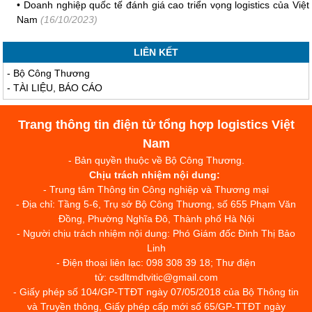
•
Doanh nghiệp quốc tế đánh giá cao triển vọng logistics của Việt
Nam
(16/10/2023)
LIÊN KẾT
-
Bộ Công Thương
-
TÀI LIỆU, BÁO CÁO
Trang thông tin điện tử tổng hợp logistics Việt
Nam
- Bản quyền thuộc về Bộ Công Thương.
Chịu trách nhiệm nội dung:
- Trung tâm Thông tin Công nghiệp và Thương mại
- Địa chỉ: Tầng 5-6, Trụ sở Bộ Công Thương, số 655 Phạm Văn
Đồng, Phường Nghĩa Đô, Thành phố Hà Nội
- Người chịu trách nhiệm nội dung: Phó Giám đốc Đinh Thị Bảo
Linh
- Điện thoại liên lạc: 098 308 39 18; Thư điện
tử: csdltmdtvitic@gmail.com
- Giấy phép số 104/GP-TTĐT ngày 07/05/2018 của Bộ Thông tin
và Truyền thông, Giấy phép cấp mới số 65/GP-TTĐT ngày