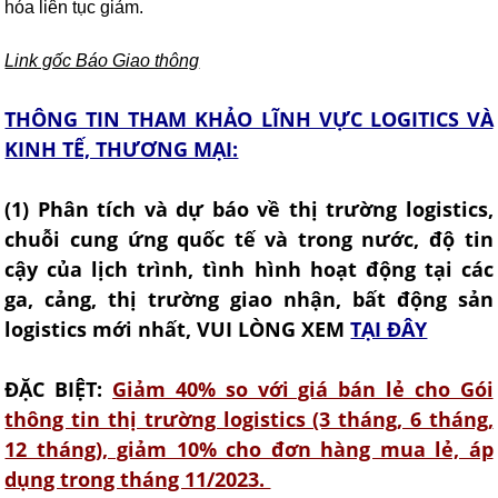
hóa liên tục giảm.
Link gốc Báo Giao thông
THÔNG TIN THAM KHẢO LĨNH VỰC LOGITICS VÀ
KINH TẾ, THƯƠNG MẠI:
(1) Phân tích và dự báo về thị trường logistics,
chuỗi cung ứng quốc tế và trong nước, độ tin
cậy của lịch trình, tình hình hoạt động tại các
ga, cảng, thị trường giao nhận, bất động sản
logistics mới nhất, VUI LÒNG XEM
TẠI ĐÂY
ĐẶC BIỆT:
Giảm 40% so với giá bán lẻ cho Gói
thông tin thị trường logistics (3 tháng, 6 tháng,
12 tháng)​, giảm 10% cho đơn hàng mua lẻ, áp
dụng trong tháng 11/2023.