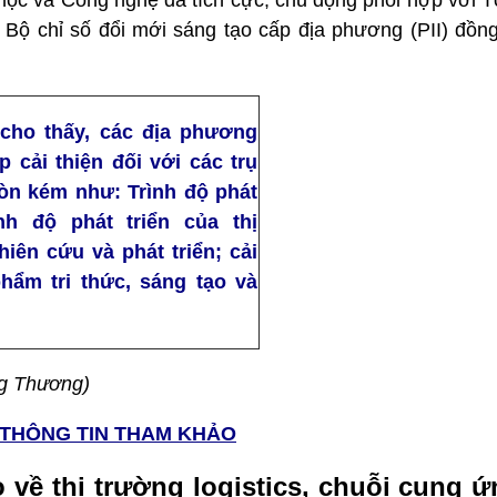
a học và Công nghệ đã tích cực, chủ động phối hợp với
g Bộ chỉ số đổi mới sáng tạo cấp địa phương (PII) đồn
 cho thấy, các địa phương
p cải thiện đối với các trụ
còn kém như: Trình độ phát
nh độ phát triển của thị
iên cứu và phát triển; cải
phẩm tri thức, sáng tạo và
g Thương)
THÔNG TIN THAM KHẢO
o về thị trường logistics, chuỗi cung 