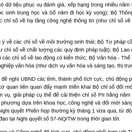
có dữ liệu phục vụ đánh giá, xếp hạng trong nhiều năm li
ọc sinh trung học và Số năm đi học kỳ vọng); Bộ Thông
c chỉ số về hạ tầng công nghệ thông tin (như chỉ số về
ý về các chỉ số về môi trường sinh thái; Bộ Tư pháp cầ
hư chỉ số về chất lượng các quy định pháp luật); Bộ La
ai các chỉ số về lao động có kiến thức; Bộ Văn hóa - Thể 
ghiệp văn hóa (như dịch vụ văn hóa và sáng tạo, thị trườn
đề nghị UBND các tỉnh, thành phố tích cực, chủ động p
ơ quan liên quan đẩy mạnh triển khai Bộ chỉ số đổi mớ
m vụ, giải pháp cụ thể để cải thiện chỉ số PII hằng nă
địa phương dựa trên khoa học, công nghệ và đổi mới sán
Nghị quyết Phiên họp thường kỳ tháng 1 vừa qua, từ đó 
đạo tại Nghị quyết số 57-NQ/TW trong thời gian tới.