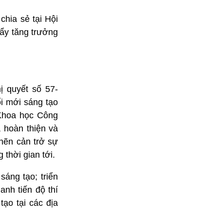
hia sẻ tại Hội
đẩy tăng trưởng
 quyết số 57-
i mới sáng tạo
 Khoa học Công
 hoàn thiện và
ghẽn cản trở sự
 thời gian tới.
sáng tạo; triển
anh tiến độ thí
ạo tại các địa