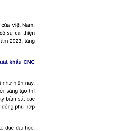
I của Việt Nam,
ó sự cải thiện
 năm 2023, tăng
 xuất khẩu CNC
i như hiện nay,
i sáng tạo thì
tay bám sát các
h động phù hợp
o dục đại học;