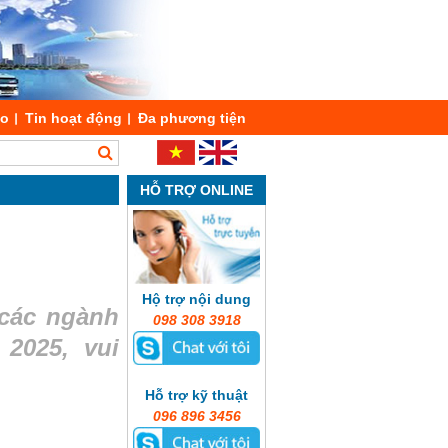
áo
Tin hoạt động
Đa phương tiện
HỖ TRỢ ONLINE
Hộ trợ nội dung
 các ngành
098 308 3918
2025, vui
Hỗ trợ kỹ thuật
096 896 3456