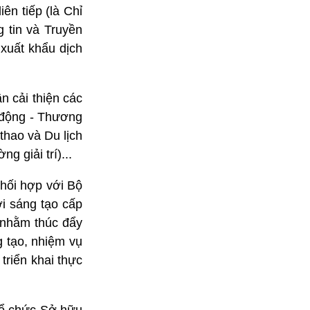
ên tiếp (là Chỉ
 tin và Truyền
 xuất khẩu dịch
n cải thiện các
o động - Thương
thao và Du lịch
g giải trí)...
hối hợp với Bộ
i sáng tạo cấp
m nhằm thúc đẩy
g tạo, nhiệm vụ
triển khai thực