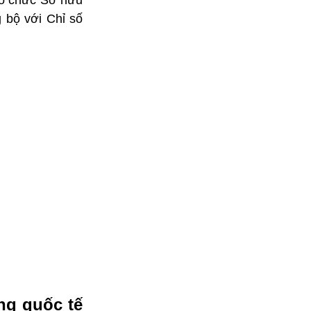
 Tổ chức Sở hữu
g bộ với Chỉ số
ứng quốc tế