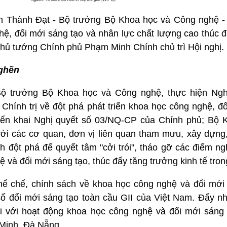
h Thành Đạt - Bộ trưởng Bộ Khoa học và Công nghệ - c
ghệ, đổi mới sáng tạo và nhân lực chất lượng cao thúc 
 Thủ tướng Chính phủ Phạm Minh Chính chủ trì Hội nghị.
nghẽn
ộ trưởng Bộ Khoa học và Công nghệ, thực hiện Nghị
hính trị về đột phá phát triển khoa học công nghệ, đổ
riển khai Nghị quyết số 03/NQ-CP của Chính phủ; Bộ
ới các cơ quan, đơn vị liên quan tham mưu, xây dựng,
nh đột phá để quyết tâm "cởi trói", tháo gỡ các điểm n
 và đổi mới sáng tạo, thúc đẩy tăng trưởng kinh tế trong
thể chế, chính sách về khoa học công nghệ và đổi mới 
 số đổi mới sáng tạo toàn cầu GII của Việt Nam. Đẩy nh
i với hoạt động khoa học công nghệ và đổi mới sáng t
Minh, Đà Nẵng.