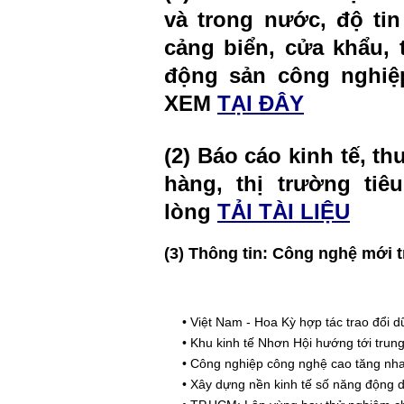
và trong nước, độ tin 
cảng biển, cửa khẩu, 
động sản công nghiệp
XEM
TẠI ĐÂY
(2) Báo cáo kinh tế, t
hàng, thị trường tiê
lòng
TẢI TÀI LIỆU
(3) Thông tin: Công nghệ mới t
•
Việt Nam - Hoa Kỳ hợp tác trao đổi 
•
Khu kinh tế Nhơn Hội hướng tới trung 
•
Công nghiệp công nghệ cao tăng nhanh
•
Xây dựng nền kinh tế số năng động dự