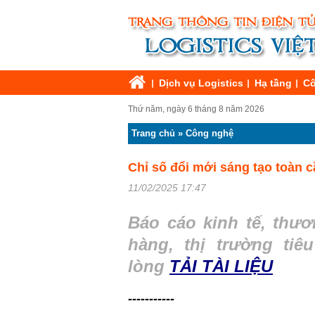
Dịch vụ Logistics
Hạ tầng
Cô
Thứ năm, ngày 6 tháng 8 năm 2026
Trang chủ
»
Công nghệ
Chỉ số đổi mới sáng tạo toàn c
11/02/2025 17:47
Báo cáo kinh tế, thươ
hàng, thị trường tiê
lòng
TẢI TÀI LIỆU
-----------