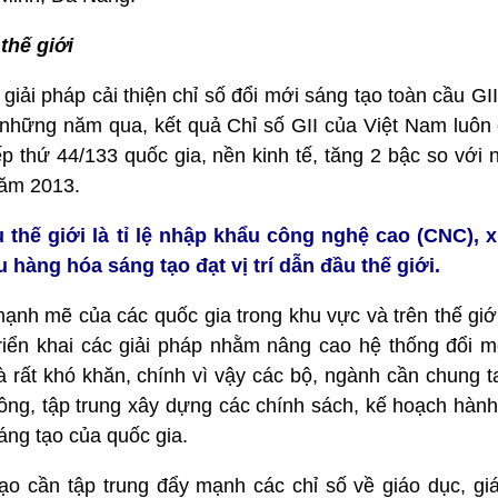
thế giới
 giải pháp cải thiện chỉ số đổi mới sáng tạo toàn cầu GI
những năm qua, kết quả Chỉ số GII của Việt Nam luôn c
p thứ 44/133 quốc gia, nền kinh tế, tăng 2 bậc so với
 năm 2013.
 thế giới là tỉ lệ nhập khẩu công nghệ cao (CNC),
u hàng hóa sáng tạo đạt vị trí dẫn đầu thế giới.
 mạnh mẽ của các quốc gia trong khu vực và trên thế giớ
iển khai các giải pháp nhằm nâng cao hệ thống đổi mớ
I là rất khó khăn, chính vì vậy các bộ, ngành cần chung 
công, tập trung xây dựng các chính sách, kế hoạch hàn
áng tạo của quốc gia.
ạo cần tập trung đẩy mạnh các chỉ số về giáo dục, giá