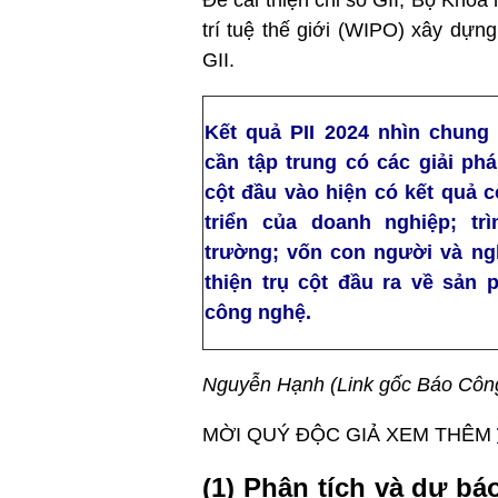
Để cải thiện chỉ số GII, Bộ Kho
trí tuệ thế giới (WIPO) xây dựn
GII.
Kết quả PII 2024 nhìn chung
cần tập trung có các giải phá
cột đầu vào hiện có kết quả 
triển của doanh nghiệp; trì
trường; vốn con người và ngh
thiện trụ cột đầu ra về sản 
công nghệ.
Nguyễn Hạnh (Link gốc Báo Côn
MỜI QUÝ ĐỘC GIẢ XEM THÊM
(1) Phân tích và dự bá