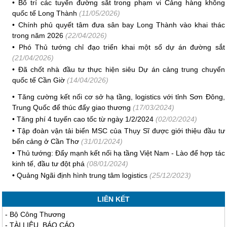
•
Bố trí các tuyến đường sắt trong phạm vi Cảng hàng không
quốc tế Long Thành
(11/05/2026)
•
Chính phủ quyết tâm đưa sân bay Long Thành vào khai thác
trong năm 2026
(22/04/2026)
•
Phó Thủ tướng chỉ đạo triển khai một số dự án đường sắt
(21/04/2026)
•
Đã chốt nhà đầu tư thực hiện siêu Dự án cảng trung chuyển
quốc tế Cần Giờ
(14/04/2026)
•
Tăng cường kết nối cơ sở hạ tầng, logistics với tỉnh Sơn Đông,
Trung Quốc để thúc đẩy giao thương
(17/03/2024)
•
Tăng phí 4 tuyến cao tốc từ ngày 1/2/2024
(02/02/2024)
•
Tập đoàn vận tải biển MSC của Thụy Sĩ được giới thiệu đầu tư
bến cảng ở Cần Thơ
(31/01/2024)
•
Thủ tướng: Đẩy mạnh kết nối hạ tầng Việt Nam - Lào để hợp tác
kinh tế, đầu tư đột phá
(08/01/2024)
•
Quảng Ngãi định hình trung tâm logistics
(25/12/2023)
LIÊN KẾT
-
Bộ Công Thương
-
TÀI LIỆU, BÁO CÁO