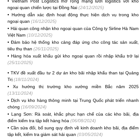
•
Vietnam Post Logistics mở rộng mạng lưới logistics với kho
ngoại quan chiến lược tại Đồng Nai
(24/12/2025)
•
Hướng dẫn xác định hoạt động thực hiện dịch vụ trong kho
ngoại quan
(16/12/2025)
•
Hải quan công nhận kho ngoại quan của Công ty Sirline Hà Nam
Việt Nam
(10/12/2025)
•
Đảm bảo hệ thống kho cảng đáp ứng cho công tác sản xuất,
tiêu thụ than
(26/11/2025)
•
Hàng hóa xuất khẩu gửi kho ngoại quan rồi nhập khẩu trở lại
(25/11/2025)
•
TKV đề xuất đầu tư 2 dự án kho bãi nhập khẩu than tại Quảng
Trị
(18/11/2024)
•
Xu hướng thị trường kho xưởng miền Bắc năm 2025
(13/11/2024)
•
Dịch vụ kho hàng thông minh tại Trung Quốc phát triển nhanh
chóng
(16/09/2024)
•
Lạng Sơn: Rà soát, khắc phục hạn chế của các kho bãi, địa
điểm kiểm tra tập kết hàng hóa
(06/08/2024)
•
Cần sửa đổi, bổ sung quy định về kinh doanh kho bãi, địa điểm
tập kết, kiểm tra giám sát hải quan
(03/05/2024)