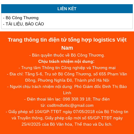
LIÊN KẾT
-
Bộ Công Thương
-
TÀI LIỆU, BÁO CÁO
Trang thông tin điện tử tổng hợp logistics Việt
Nam
- Bản quyền thuộc về Bộ Công Thương.
Chịu trách nhiệm nội dung:
- Trung tâm Thông tin Công nghiệp và Thương mại
- Địa chỉ: Tầng 5-6, Trụ sở Bộ Công Thương, số 655 Phạm Văn
Đồng, Phường Nghĩa Đô, Thành phố Hà Nội
- Người chịu trách nhiệm nội dung: Phó Giám đốc Đinh Thị Bảo
Linh
- Điện thoại liên lạc: 098 308 39 18; Thư điện
tử: csdltmdtvitic@gmail.com
- Giấy phép số 104/GP-TTĐT ngày 07/05/2018 của Bộ Thông tin
và Truyền thông, Giấy phép cấp mới số 65/GP-TTĐT ngày
25/4/2025 của Bộ Văn hóa, Thể thao và Du lịch.