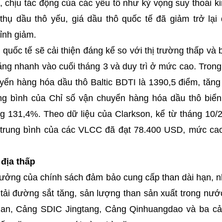
 chịu tác động của các yếu tố như kỳ vọng suy thoái ki
 thụ dầu thô yếu, giá dầu thô quốc tế đã giảm trở lạ
ỉnh giảm.
 quốc tế sẽ cải thiện đáng kể so với thị trường thấp và 
tăng nhanh vào cuối tháng 3 và duy trì ở mức cao. Tron
huyển hàng hóa dầu thô Baltic BDTI là 1390,5 điểm, tăn
ung bình của Chỉ số vận chuyển hàng hóa dầu thô biển 
 131,4%. Theo dữ liệu của Clarkson, kể từ tháng 10/
 trung bình của các VLCC đã đạt 78.400 USD, mức cao
 địa thấp
ởng của chính sách đảm bảo cung cấp than dài hạn, nhi
tải đường sắt tăng, sản lượng than sản xuất trong nướ
ian, Cảng SDIC Jingtang, Cảng Qinhuangdao và ba c