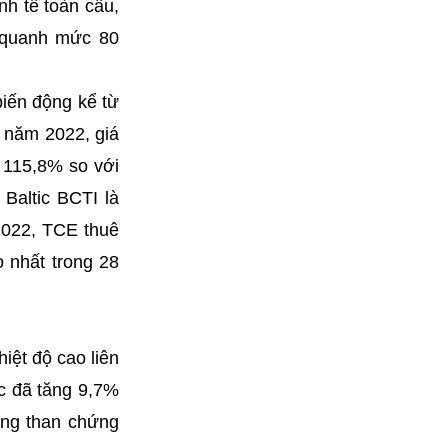
nh tế toàn cầu,
i quanh mức 80
biến động kể từ
g năm 2022, giá
g 115,8% so với
Baltic BCTI là
2022, TCE thuê
 nhất trong 28
ệt độ cao liên
c đã tăng 9,7%
ảng than chứng