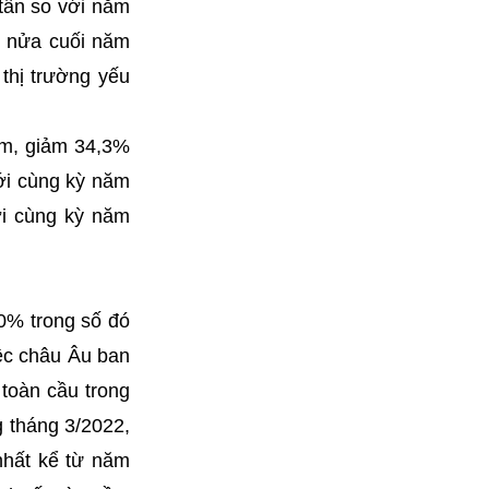
 tấn so với năm
g nửa cuối năm
thị trường yếu
iểm, giảm 34,3%
với cùng kỳ năm
ới cùng kỳ năm
0% trong số đó
ệc châu Âu ban
toàn cầu trong
g tháng 3/2022,
nhất kể từ năm