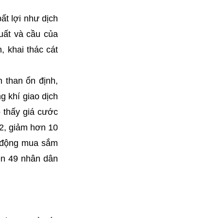
ất lợi như dịch
uất và cầu của
, khai thác cát
 than ổn định,
g khí giao dịch
 thấy giá cước
2, giảm hơn 10
t động mua sắm
ên 49 nhân dân