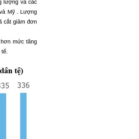
g lượng và các
 và Mỹ . Lượng
ã cắt giảm đơn
p hơn mức tăng
 tế.