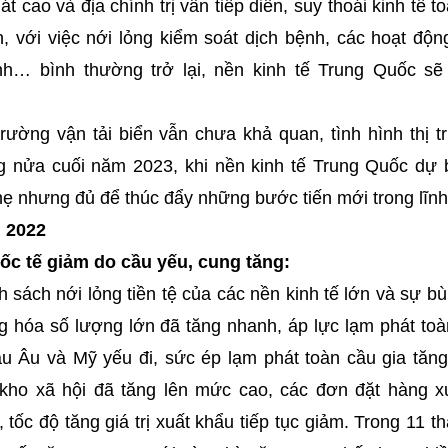
 cao và địa chính trị vẫn tiếp diễn, suy thoái kinh tế t
n, với việc nới lỏng kiểm soát dịch bệnh, các hoạt độn
nh… bình thường trở lại, nền kinh tế Trung Quốc sẽ
 trường vận tải biển vẫn chưa khả quan, tình hình thị
ng nửa cuối năm 2023, khi nền kinh tế Trung Quốc dự 
ẹ nhưng đủ để thúc đẩy những bước tiến mới trong lĩnh 
 2022
ốc tế giảm do cầu yếu, cung tăng:
 sách nới lỏng tiền tệ của các nền kinh tế lớn và sự b
g hóa số lượng lớn đã tăng nhanh, áp lực lạm phát toà
u Âu và Mỹ yếu đi, sức ép lạm phát toàn cầu gia tăn
 kho xã hội đã tăng lên mức cao, các đơn đặt hàng x
tốc độ tăng giá trị xuất khẩu tiếp tục giảm. Trong 11 