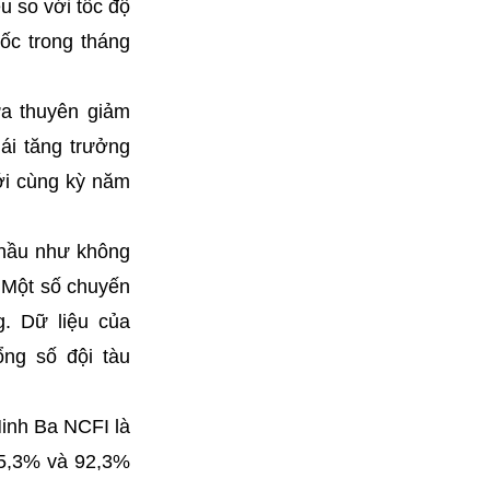
u so với tốc độ
ốc trong tháng
ưa thuyên giảm
hái tăng trưởng
ới cùng kỳ năm
ã hầu như không
,. Một số chuyến
g. Dữ liệu của
ổng số đội tàu
Ninh Ba NCFI là
85,3% và 92,3%