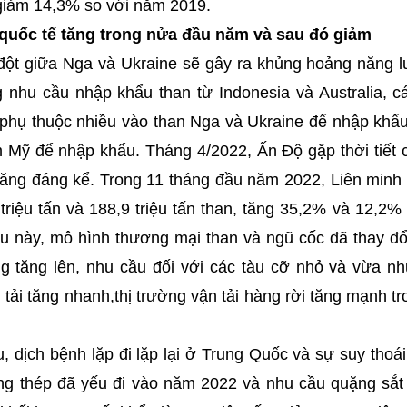
 giảm 14,3% so với năm 2019.
quốc tế tăng trong nửa đầu năm và sau đó giảm
ột giữa Nga và Ukraine sẽ gây ra khủng hoảng năng 
 nhu cầu nhập khẩu than từ Indonesia và Australia, 
phụ thuộc nhiều vào than Nga và Ukraine để nhập khẩ
Mỹ để nhập khẩu. Tháng 4/2022, Ấn Độ gặp thời tiết c
 tăng đáng kể. Trong 11 tháng đầu năm 2022, Liên minh
triệu tấn và 188,9 triệu tấn than, tăng 35,2% và 12,2%
u này, mô hình thương mại than và ngũ cốc đã thay đổ
g tăng lên, nhu cầu đối với các tàu cỡ nhỏ và vừa 
tải tăng nhanh,thị trường vận tải hàng rời tăng mạnh tr
, dịch bệnh lặp đi lặp lại ở Trung Quốc và sự suy thoái
ờng thép đã yếu đi vào năm 2022 và nhu cầu quặng sắt