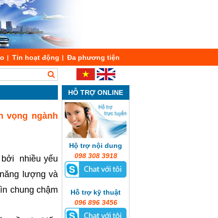
áo
Tin hoạt động
Đa phương tiện
HỖ TRỢ ONLINE
ển vọng ngành
Hộ trợ nội dung
098 308 3918
g bởi nhiều yếu
 năng lượng và
nhìn chung chậm
Hỗ trợ kỹ thuật
096 896 3456