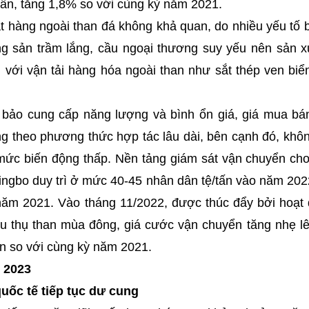
 tấn, tăng 1,8% so với cùng kỳ năm 2021.
t hàng ngoài than đá không khả quan, do nhiều yếu tố b
ộng sản trầm lắng, cầu ngoại thương suy yếu nên sản x
 với vận tải hàng hóa ngoài than như sắt thép ven biển
bảo cung cấp năng lượng và bình ổn giá, giá mua bán
ng theo phương thức hợp tác lâu dài, bên cạnh đó, khôn
 mức biến động thấp. Nền tảng giám sát vận chuyển cho
ngbo duy trì ở mức 40-45 nhân dân tệ/tấn vào năm 202
 năm 2021. Vào tháng 11/2022, được thúc đẩy bởi hoạ
iêu thụ than mùa đông, giá cước vận chuyển tăng nhẹ l
tấn so với cùng kỳ năm 2021.
 2023
quốc tế tiếp tục dư cung