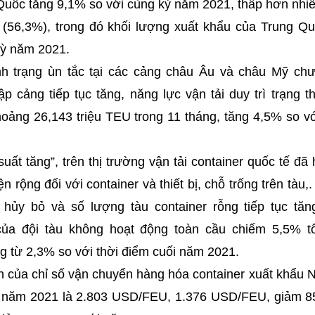
Quốc tăng 9,1% so với cùng kỳ năm 2021, thấp hơn nhiề
(56,3%), trong đó khối lượng xuất khẩu của Trung Qu
kỳ năm 2021.
nh trạng ùn tắc tại các cảng châu Âu và châu Mỹ ch
p cảng tiếp tục tăng, năng lực vận tải duy trì trạng t
oảng 26,143 triệu TEU trong 11 tháng, tăng 4,5% so v
uất tăng”, trên thị trường vận tải container quốc tế đ
ện rộng đối với container và thiết bị, chỗ trống trên tàu
hủy bỏ và số lượng tàu container rỗng tiếp tục tăn
của đội tàu không hoạt động toàn cầu chiếm 5,5% t
g từ 2,3% so với thời điểm cuối năm 2021.
nh của chỉ số vận chuyển hàng hóa container xuất khẩu 
i năm 2021 là 2.803 USD/FEU, 1.376 USD/FEU, giảm 