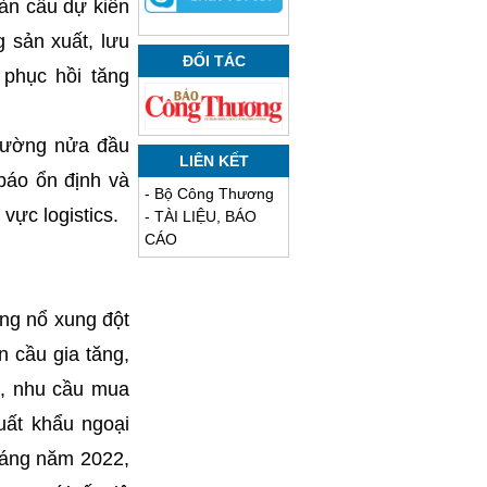
oàn cầu dự kiến
g sản xuất, lưu
ĐỐI TÁC
 phục hồi tăng
 trường nửa đầu
LIÊN KẾT
báo ổn định và
-
Bộ Công Thương
vực logistics.
-
TÀI LIỆU, BÁO
CÁO
ùng nổ xung đột
n cầu gia tăng,
g, nhu cầu mua
uất khẩu ngoại
tháng năm 2022,