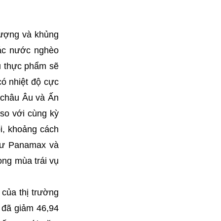
lượng và khủng
các nước nghèo
u thực phẩm sẽ
ó nhiệt độ cực
 châu Âu và Ấn
 so với cùng kỳ
i, khoảng cách
như Panamax và
ong mùa trái vụ
 của thị trường
 đã giảm 46,94