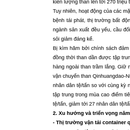
kiến lượng than lên tới 270 triệu
Tuy nhiên, hoạt động của các mặ
bệnh tái phát, thị trường bất đ
ngành sản xuất đều yếu, cầu đối
sỏi giảm đáng kể.
Bị kìm hãm bởi chính sách đảm 
đồng thời than dần được tập tru
hàng ngoài than trầm lắng. Giữ
vận chuyển than Qinhuangdao-Ni
nhân dân tệ/tấn so với cùng kỳ
tập trung trong mùa cao điểm t
tệ/tấn, giảm tới 27 nhân dân tệ/
2.
Xu hướng và triển vọng năm
-
Thị trường vận tải container 