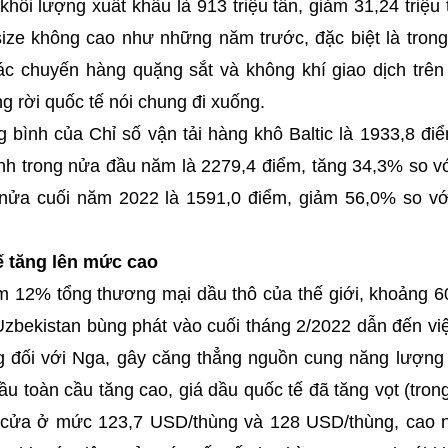
khối lượng xuất khẩu là 913 triệu tấn, giảm 31,24 triệu
size không cao như những năm trước, đặc biệt là tron
ác chuyến hàng quặng sắt và không khí giao dịch trên 
ng rời quốc tế nói chung đi xuống.
ng bình của Chỉ số vận tải hàng khô Baltic là 1933,8 đ
 bình trong nửa đầu năm là 2279,4 điểm, tăng 34,3% so 
ng nửa cuối năm 2022 là 1591,0 điểm, giảm 56,0% so v
 tăng lên mức cao
m 12% tổng thương mại dầu thô của thế giới, khoảng 6
Uzbekistan bùng phát vào cuối tháng 2/2022 dẫn đến vi
 đối với Nga, gây căng thẳng nguồn cung năng lượng 
u toàn cầu tăng cao, giá dầu quốc tế đã tăng vọt (tron
 cửa ở mức 123,7 USD/thùng và 128 USD/thùng, cao 