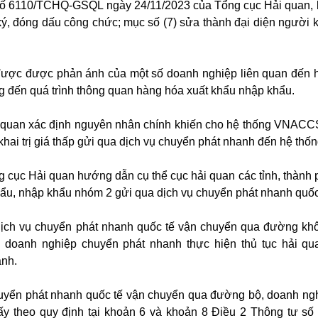
ăn số 6110/TCHQ-GSQL ngày 24/11/2023 của Tổng cục Hải quan,
ý, đóng dấu công chức; mục số (7) sửa thành đại diện người k
được được phản ánh của một số doanh nghiệp liên quan đến 
đến quá trình thông quan hàng hóa xuất khẩu nhập khẩu.
i quan xác định nguyên nhân chính khiến cho hệ thống VNACCS
 khai trị giá thấp gửi qua dịch vụ chuyển phát nhanh đến hệ thố
g cục Hải quan hướng dẫn cụ thể cục hải quan các tỉnh, thành 
hẩu, nhập khẩu nhóm 2 gửi qua dịch vụ chuyển phát nhanh quốc
dịch vụ chuyển phát nhanh quốc tế vận chuyển qua đường kh
c doanh nghiệp chuyển phát nhanh thực hiện thủ tục hải qu
nh.
huyển phát nhanh quốc tế vận chuyển qua đường bộ, doanh ng
iấy theo quy định tại khoản 6 và khoản 8 Điều 2 Thông tư s