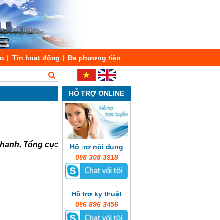
áo
Tin hoạt động
Đa phương tiện
HỖ TRỢ ONLINE
 nhanh, Tổng cục
Hộ trợ nội dung
098 308 3918
Hỗ trợ kỹ thuật
096 896 3456