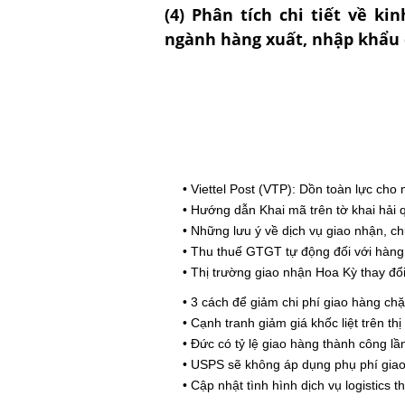
(
4) Phân tích chi tiết về ki
ngành hàng xuất, nhập khẩu 
•
Viettel Post (VTP): Dồn toàn lực cho
•
Hướng dẫn Khai mã trên tờ khai hải
•
Những lưu ý về dịch vụ giao nhận, ch
•
Thu thuế GTGT tự động đối với hàng 
•
Thị trường giao nhận Hoa Kỳ thay đổ
•
3 cách để giảm chi phí giao hàng ch
•
Cạnh tranh giảm giá khốc liệt trên th
•
Đức có tỷ lệ giao hàng thành công l
•
USPS sẽ không áp dụng phụ phí giao
•
Cập nhật tình hình dịch vụ logistics 