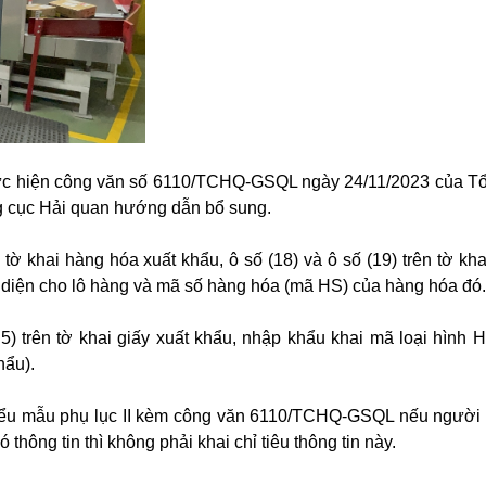
 thực hiện công văn số 6110/TCHQ-GSQL ngày 24/11/2023 của T
g cục Hải quan hướng dẫn bổ sung.
ên tờ khai hàng hóa xuất khẩu, ô số (18) và ô số (19) trên tờ k
 diện cho lô hàng và mã số hàng hóa (mã HS) của hàng hóa đó.
ố 5) trên tờ khai giấy xuất khẩu, nhập khẩu khai mã loại hình 
hẩu).
Biểu mẫu phụ lục II kèm công văn 6110/TCHQ-GSQL nếu người 
 thông tin thì không phải khai chỉ tiêu thông tin này.