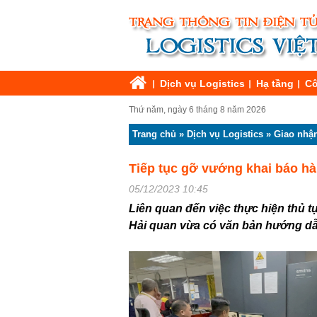
Dịch vụ Logistics
Hạ tầng
Cô
Thứ năm, ngày 6 tháng 8 năm 2026
Trang chủ
»
Dịch vụ Logistics
»
Giao nhậ
Tiếp tục gỡ vướng khai báo hà
05/12/2023 10:45
Liên quan đến việc thực hiện thủ 
Hải quan vừa có văn bản hướng dẫn 