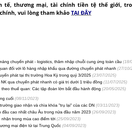
nh tế, thương mại, tài chính tiền tệ thế giới, tr
chính, vui lòng tham khảo
TẠI ĐÂY
 mảng chuyển phát - logistics, thâm nhập chuỗi cung ứng toàn cầu
(18/
 quan đối với lô hàng nhập khẩu qua đường chuyển phát nhanh
(27/10/
uyển phát tại thị trường Hoa Kỳ trong quý 3/2025
(23/07/2025)
NK qua chuyển phát nhanh có giá trị dưới 1 triệu đồng
(11/07/2025)
i theo thuế quan: Các tập đoàn lớn bắt đầu hành động
(20/05/2025)
ặng cuối
(08/11/2023)
ị trường giao nhận và chìa khóa "trụ lại" của các DN
(03/11/2023)
ần đầu cao nhất châu Âu trong nửa đầu năm 2023
(26/09/2023)
 nhận trong mùa cao điểm tới
(25/09/2023)
thương mại điện tử tại Trung Quốc
(04/09/2023)