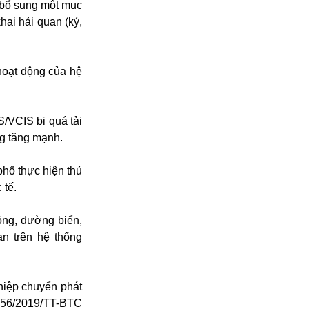
 bổ sung một mục
hai hải quan (ký,
hoạt động của hệ
/VCIS bị quá tải
ng tăng mạnh.
phố thực hiện thủ
 tế.
ông, đường biển,
an trên hệ thống
hiệp chuyển phát
ố 56/2019/TT-BTC